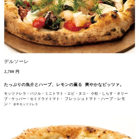
デルソーレ
2,700
円
たっぷり
魚介とハーブ、レモンの
爽やか
なピッツァ
。
の
薫る 
モッツァレラ・バジル
ミニトマト・
・タコ
・ 
小柱・しらす・オリー
・
エビ
フレッシュトマト・ハーブ・レモ
ブ・ケッパー
・
セミドライトマト・ 
ン・ 
水牛モッツァレラ 