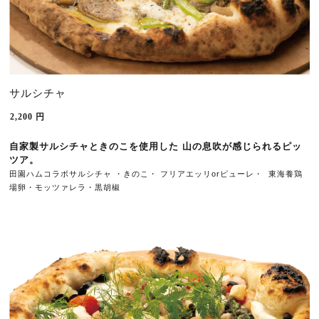
サルシチャ
2,200
円
自家製
サルシチャときのこを使用した 山の息吹が感じられるピッ
ツア。
田園ハムコラボサルシチャ
・きのこ・ 
or
東海
養鶏
フリアエッリ
ピューレ・ 
場卵・
モッツァレラ・黒胡椒