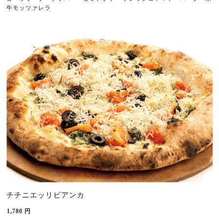
牛モッツァレラ
チチニエッリビアンカ
1,780
円