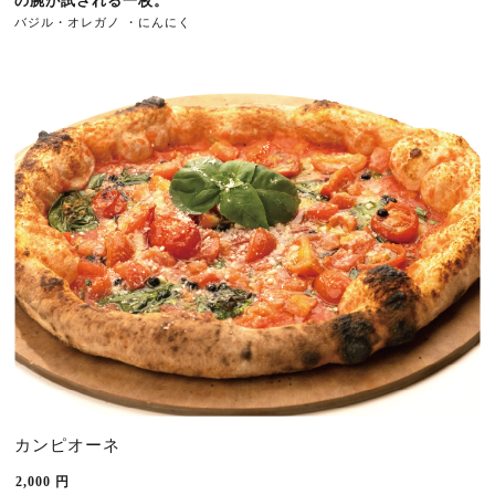
の腕が試される一枚。
バジル・オレガノ 
・
にんにく
カンピオーネ
2,000
円