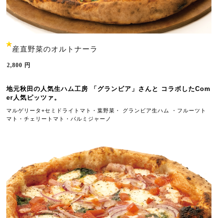
産直野菜のオルトナーラ
2,800
円
地元秋田の人気生ハム工房 「グランビア」さんと 
コラボしたCom
er人気
ピッツァ。
マルゲリータ+セミドライトマト・葉野菜・ 
グランビア生
ハム ・フルーツト
マト・チェリートマト・パルミジャーノ